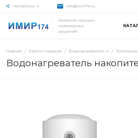
Челябинск
info@imir174.ru
Интернет-магазин
КАТА
инженерных
решений
Главная
/
Каталог товаров
/
Водонагреватели
/
Электриче
Водонагреватель накопите