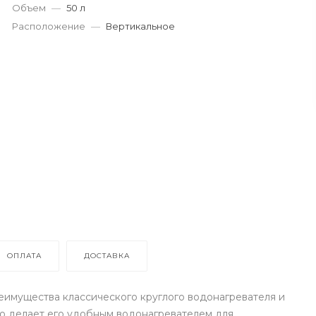
Объем
—
50 л
Расположение
—
Вертикальное
ОПЛАТА
ДОСТАВКА
еимущества классического круглого водонагревателя и
то делает его удобным водонагревателем для