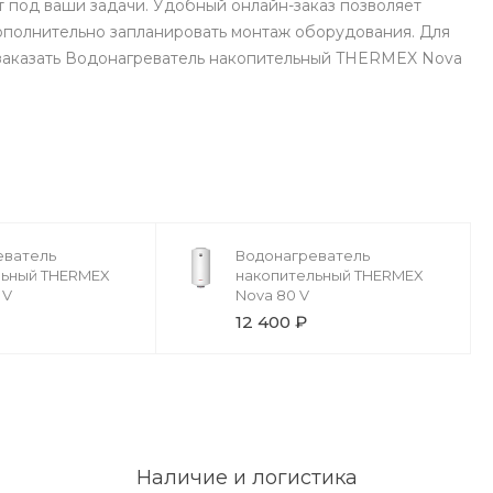
 под ваши задачи. Удобный онлайн-заказ позволяет
ополнительно запланировать монтаж оборудования. Для
у заказать Водонагреватель накопительный THERMEX Nova
еватель
Водонагреватель
льный THERMEX
накопительный THERMEX
 V
Nova 80 V
12 400 ₽
Наличие и логистика