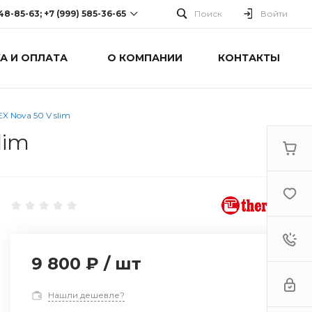
248-85-63; +7 (999) 585-36-65
Поиск
Войти
А И ОПЛАТА
О КОМПАНИИ
КОНТАКТЫ
-63; +7 (999) 585-36-65
оспект Победы, дом 238
0 Cб-Вс: Выходной
 Nova 50 V slim
lim
9 800 ₽
/
шт
Нашли дешевле?