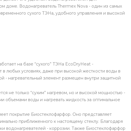
ном доме. Водонагреватель Thermex Nova - один из самых
овременного сухого ТЭНа, удобного управления и высокой
ботает на базе “сухого” ТЭНа EcoDryHeat -
т в любых условиях, даже при высокой жесткости воды в
дой - нагревательный элемент размещен внутри защитной
ся не только “сухим” нагревом, но и высокой мощностью -
ми объемами воды и нагревать жидкость за оптимальное
имеет покрытие Биостеклофарфор. Оно представляет
симально приближенного к настоящему стеклу. Благодаря
ки водонагревателей - коррозии. Также Биостеклофарфор