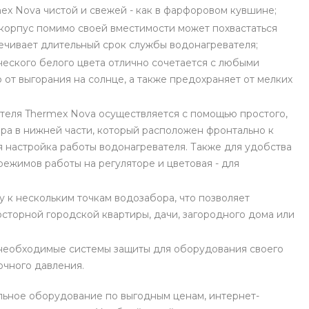
mex Nova чистой и свежей - как в фарфоровом кувшине;
 корпус помимо своей вместимости может похвастаться
ечивает длительный срок службы водонагревателя;
ческого белого цвета отлично сочетается с любыми
от выгорания на солнце, а также предохраняет от мелких
теля Thermex Nova осуществляется с помощью простого,
ра в нижней части, который расположен фронтально к
 настройка работы водонагревателя. Также для удобства
режимов работы на регуляторе и цветовая - для
 к нескольким точкам водозабора, что позволяет
сторной городской квартиры, дачи, загородного дома или
 необходимые системы защиты для оборудования своего
очного давления.
льное оборудование по выгодным ценам, интернет-