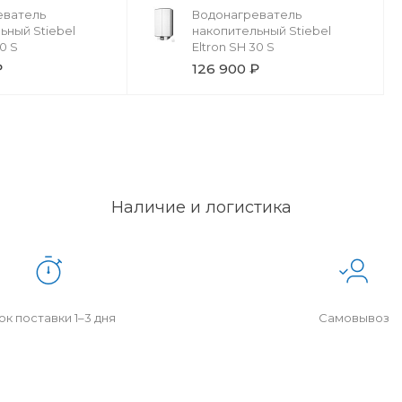
еватель
Водонагреватель
ьный Stiebel
накопительный Stiebel
50 S
Eltron SH 30 S
₽
126 900 ₽
Наличие и логистика
к поставки 1–3 дня
Самовывоз