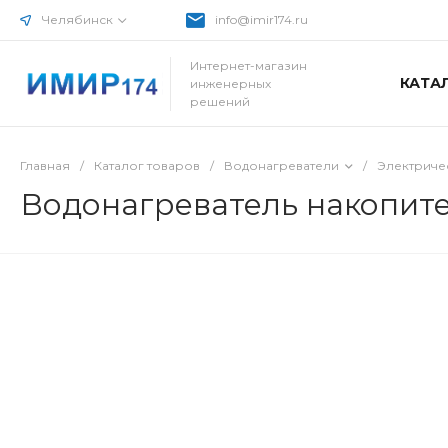
Челябинск
info@imir174.ru
Интернет-магазин
КАТА
инженерных
решений
Главная
/
Каталог товаров
/
Водонагреватели
/
Электриче
Водонагреватель накопител