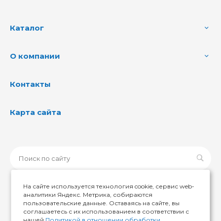
Каталог
О компании
Контакты
Карта сайта
На сайте используется технология cookie, сервис web-
аналитики Яндекс. Метрика, собираются
пользовательские данные. Оставаясь на сайте, вы
© 2026 ИМИР174, Все права защищены
соглашаетесь с их использованием в соответствии с
нашей
Политикой в отношении обработки