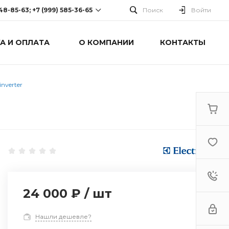
248-85-63; +7 (999) 585-36-65
Поиск
Войти
А И ОПЛАТА
О КОМПАНИИ
КОНТАКТЫ
-63; +7 (999) 585-36-65
оспект Победы, дом 238
0 Cб-Вс: Выходной
nverter
24 000 ₽
/
шт
Нашли дешевле?