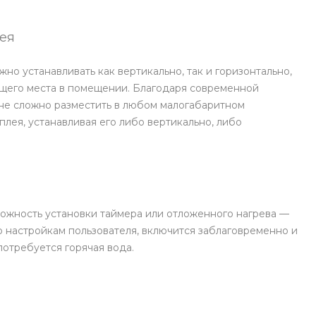
ея
но устанавливать как вертикально, так и горизонтально,
щего места в помещении. Благодаря современной
не сложно разместить в любом малогабаритном
лея, устанавливая его либо вертикально, либо
можность установки таймера или отложенного нагрева —
о настройкам пользователя, включится заблаговременно и
потребуется горячая вода.