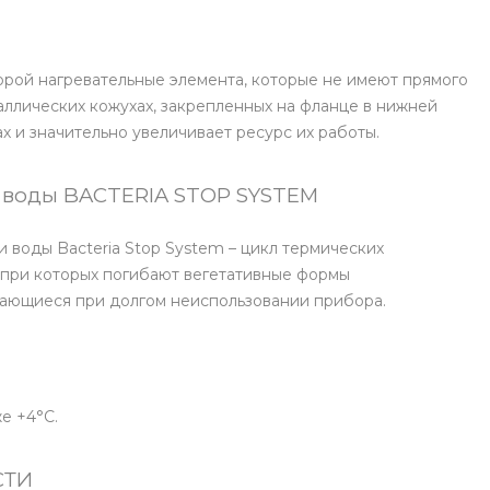
орой нагревательные элемента, которые не имеют прямого
аллических кожухах, закрепленных на фланце в нижней
х и значительно увеличивает ресурс их работы.
 воды BACTERIA STOP SYSTEM
воды Bacteria Stop System – цикл термических
 при которых погибают вегетативные формы
жающиеся при долгом неиспользовании прибора.
е +4°С.
СТИ