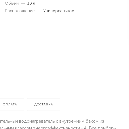
Объем
—
30 л
Расположение
—
Универсальное
ОПЛАТА
ДОСТАВКА
ительный водонагреватель с внутренним баком из
льным классом энергоэффективности - A. Все приборы