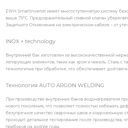
EWH SmartInverter имеет многоступенчатую систему безо
выше 75°C. Предохранительный сливной клапан уберегает
Защитного Отключения на электрическом кабеле – от утеч
INOX + technology
Внутренний бак изготовлен из высококачественной нер
легирующих элементов, таких как хром и никель. Сталь с 
технологична при обработке, что обеспечивает долговеч
Технология AUTO ARGON WELDING
При производстве внутренних баков водонагревателя при
нового поколения, что позволяет полностью избежать деф
безупречное качество сварочных швов и коррозионную ст
проходит детальное тестирование после производства, ч
приборов на долгие годы.