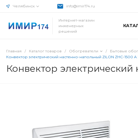
Челябинск
info@imir174.ru
Интернет-магазин
КАТА
инженерных
решений
Главная
/
Каталог товаров
/
Обогреватели
/
Бытовые обо
Конвектор электрический настенно-напольный ZILON ZHC-1500 А 
Конвектор электрический 