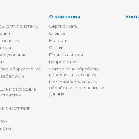
О компании
Конт
ы (сплит системы)
Сертификаты
ения
Отзывы
отопления
Новости
атели
Статьи
борудование
Производители
ли
Вопрос-ответ
нное оборудование
Согласие на обработку
персональных данных
и кабельный
Политика в отношении
обработки персональных
щие и расходные
данных
ля систем
 и очистители
 рук
 баки