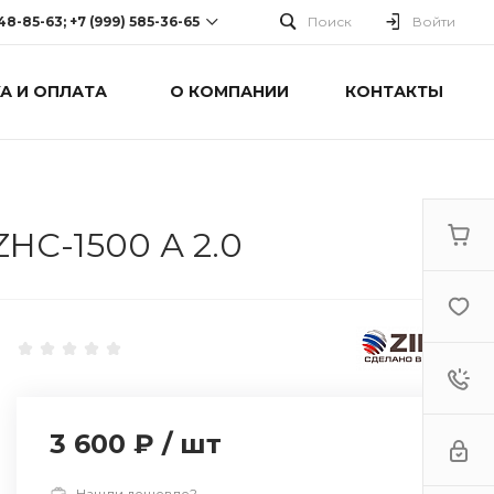
248-85-63; +7 (999) 585-36-65
Поиск
Войти
А И ОПЛАТА
О КОМПАНИИ
КОНТАКТЫ
-63; +7 (999) 585-36-65
оспект Победы, дом 238
0 Cб-Вс: Выходной
HC-1500 А 2.0
3 600 ₽
/
шт
Нашли дешевле?