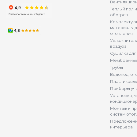
Вентиляцио
Теплый пол 
обогрев
Комплектую
материалы д
отопления
Увлажнители
воздуха
Сушилки для
Мембранные
Трубы
Водоподгот
Пластиковы
Приборы уч
Установка, 
кондиционе
Монтаж и п
систем отоп
Предложени
интерьера