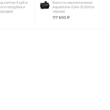
д септик 3 куб.м
Емкость накопительная
ного патрубка и
AquaStore-5 (AS-5)-5000л
ородки)
черная
117 600 ₽