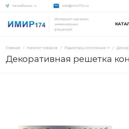
Челябинск
info@imir174.ru
Интернет-магазин
КАТА
инженерных
решений
Главная
/
Каталог товаров
/
Радиаторы отопления
/
Декор
Декоративная решетка кон