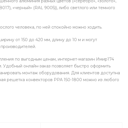
шенного алюминия разных цветов («серебро», «золото»,
8017), «черный» (RAL 9005)), либо светлого или темного
слого человека, по ней спокойно можно ходить.
ину от 150 до 420 мм, длину до 10 м и могут
х производителей.
пления по выгодным ценам, интернет-магазин Имир174
. Удобный онлайн-заказ позволяет быстро оформить
ланировать монтаж оборудования. Для клиентов доступна
вная решетка конвекторов РРА 150-1800 можно из любого