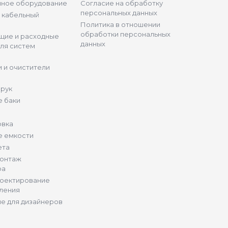
нное оборудование
Согласие на обработку
персональных данных
и кабельный
Политика в отношении
обработки персональных
щие и расходные
данных
ля систем
 и очистители
 рук
 баки
овка
е емкости
ета
монтаж
ра
роектирование
ления
е для дизайнеров