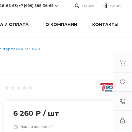
248-85-63; +7 (999) 585-36-65
Поиск
Войти
А И ОПЛАТА
О КОМПАНИИ
КОНТАКТЫ
-63; +7 (999) 585-36-65
оспект Победы, дом 238
0 Cб-Вс: Выходной
екторов РРА 150-1800
6 260 ₽
/
шт
Нашли дешевле?