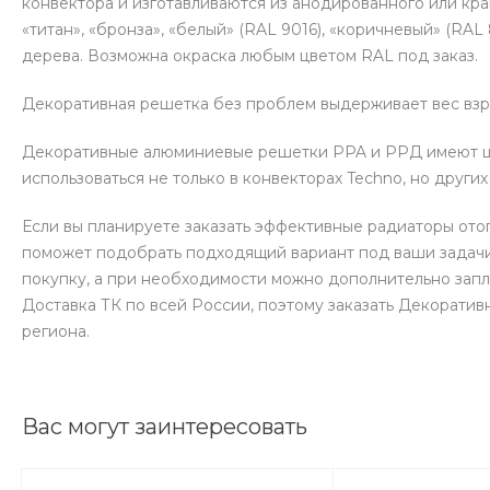
конвектора и изготавливаются из анодированного или кра
«титан», «бронза», «белый» (RAL 9016), «коричневый» (RAL 
дерева. Возможна окраска любым цветом RAL под заказ.
Декоративная решетка без проблем выдерживает вес взро
Декоративные алюминиевые решетки PPA и РРД имеют шир
использоваться не только в конвекторах Techno, но други
Если вы планируете заказать эффективные радиаторы ото
поможет подобрать подходящий вариант под ваши задачи
покупку, а при необходимости можно дополнительно зап
Доставка ТК по всей России, поэтому заказать Декорати
региона.
Вас могут заинтересовать