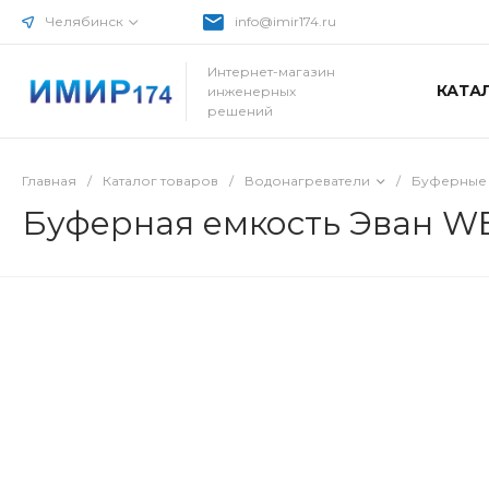
Челябинск
info@imir174.ru
Интернет-магазин
КАТА
инженерных
решений
Главная
/
Каталог товаров
/
Водонагреватели
/
Буферные 
Буферная емкость Эван WB