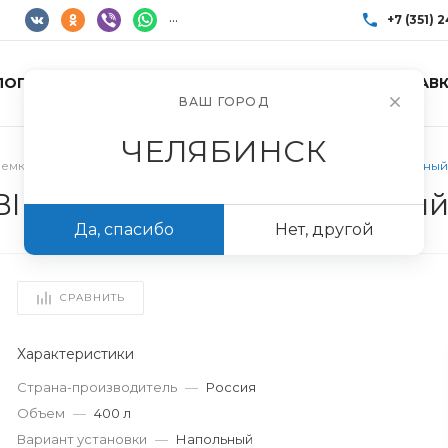
...
+7 (351) 
ЛОГ ТОВАРОВ
УСЛУГИ
АКЦИИ
ДОСТАВК
+7 (351) 248-85
ВАШ ГОРОД
г. Челябинск, Пр
Пн-Пт: 10:00–17:0
ЧЕЛЯБИНСК
info@imir174.ru
емкости
/
Буферная емкость Эван WBI HT 400 (400 л.) напольный
I HT 400 (400 л.) напольны
Да, спасибо
Нет, другой
СРАВНИТЬ
Характеристики
Страна-производитель
—
Россия
Объем
—
400 л
Вариант установки
—
Напольный