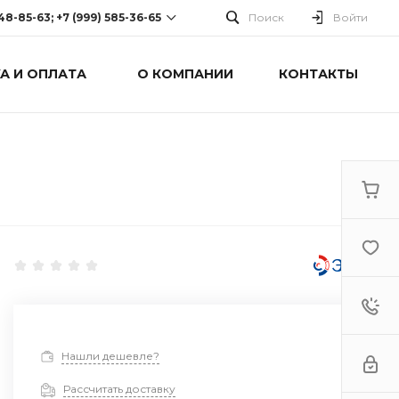
248-85-63; +7 (999) 585-36-65
Поиск
Войти
А И ОПЛАТА
О КОМПАНИИ
КОНТАКТЫ
-63; +7 (999) 585-36-65
оспект Победы, дом 238
0 Cб-Вс: Выходной
й
Нашли дешевле?
Рассчитать доставку