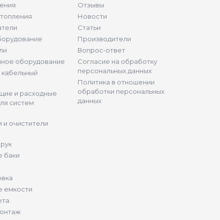
ения
Отзывы
отопления
Новости
атели
Статьи
борудование
Производители
ли
Вопрос-ответ
нное оборудование
Согласие на обработку
персональных данных
и кабельный
Политика в отношении
обработки персональных
щие и расходные
данных
ля систем
 и очистители
 рук
 баки
овка
е емкости
ета
монтаж