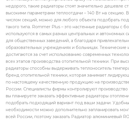
недорого, такие радиаторы стоят значительно дешевле ст
высокими параметрами теплоотдачи – 140 Вт на секцию. В
числом секций, можно для любого объекта подобрать по
такого типа. Rommer Plus – это настенные радиаторы с 
используются в самых разных центральных и автономных с
для общественных заведений, а благодаря привлекательн
образовательных учреждениях и больницах. Технические 
достигаются за счет использованию современных техноло
всех этапов производства отопительной техники. При высо
радиаторы способны выдерживать теплоноситель темпера
бренд отопительной техники, которая занимает лидирую
по-настоящему качественную продукцию на производстве
России. Специалисты фирмы контролируют производство 
вы планируете заказать эффективные радиаторы отоплен
подобрать подходящий вариант под ваши задачи. Удобный
необходимости можно дополнительно запланировать монт
всей России, поэтому заказать Радиатор алюминиевый R