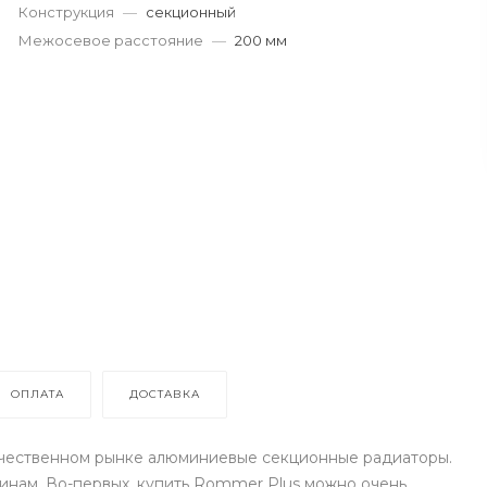
Конструкция
—
секционный
Межосевое расстояние
—
200 мм
ОПЛАТА
ДОСТАВКА
ечественном рынке алюминиевые секционные радиаторы.
инам. Во-первых, купить Rommer Plus можно очень