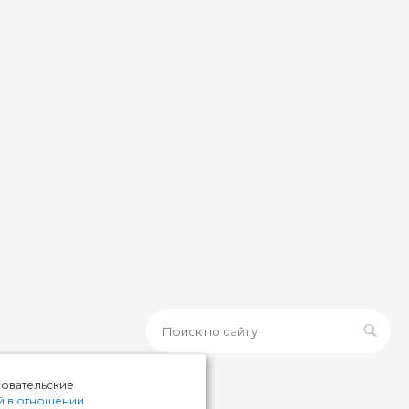
зовательские
й в отношении