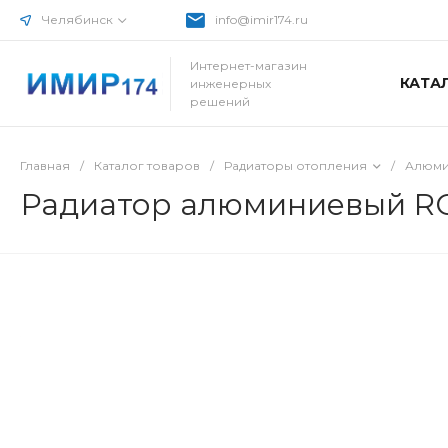
Челябинск
info@imir174.ru
Интернет-магазин
КАТА
инженерных
решений
Главная
/
Каталог товаров
/
Радиаторы отопления
/
Алюми
Радиатор алюминиевый R