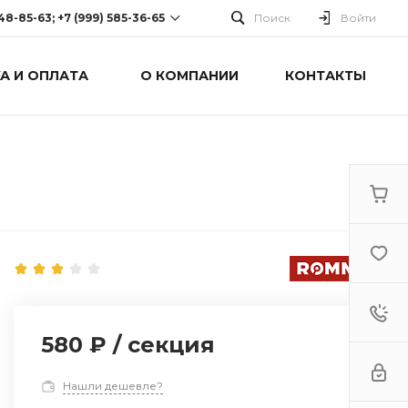
248-85-63; +7 (999) 585-36-65
Поиск
Войти
А И ОПЛАТА
О КОМПАНИИ
КОНТАКТЫ
-63; +7 (999) 585-36-65
оспект Победы, дом 238
0 Cб-Вс: Выходной
580 ₽
/
секция
Нашли дешевле?