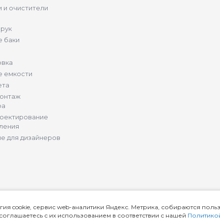
 и очистители
 рук
 баки
овка
е емкости
ета
монтаж
ра
роектирование
ления
е для дизайнеров
гия cookie, сервис web-аналитики Яндекс. Метрика, собираются поль
ы соглашаетесь с их использованием в соответствии с нашей
Политико