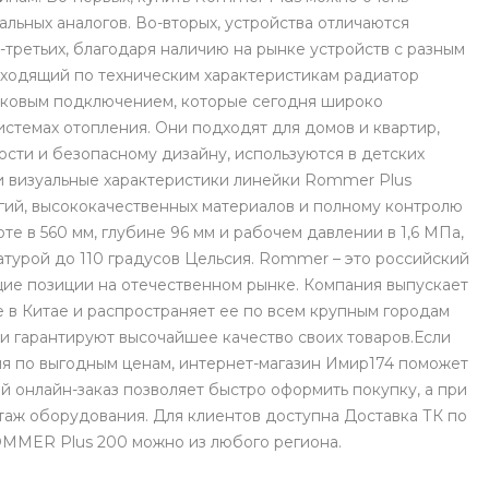
альных аналогов. Во-вторых, устройства отличаются
-третьих, благодаря наличию на рынке устройств с разным
дходящий по техническим характеристикам радиатор
боковым подключением, которые сегодня широко
истемах отопления. Они подходят для домов и квартир,
ости и безопасному дизайну, используются в детских
и визуальные характеристики линейки Rommer Plus
гий, высококачественных материалов и полному контролю
те в 560 мм, глубине 96 мм и рабочем давлении в 1,6 МПа,
турой до 110 градусов Цельсия. Rommer – это российский
щие позиции на отечественном рынке. Компания выпускает
 в Китае и распространяет ее по всем крупным городам
и гарантируют высочайшее качество своих товаров.Если
ия по выгодным ценам, интернет-магазин Имир174 поможет
 онлайн-заказ позволяет быстро оформить покупку, а при
аж оборудования. Для клиентов доступна Доставка ТК по
OMMER Plus 200 можно из любого региона.