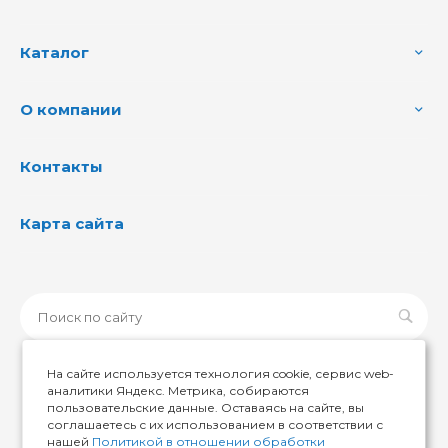
Каталог
О компании
Контакты
Карта сайта
На сайте используется технология cookie, сервис web-
аналитики Яндекс. Метрика, собираются
пользовательские данные. Оставаясь на сайте, вы
© 2026 ИМИР174, Все права защищены
соглашаетесь с их использованием в соответствии с
нашей
Политикой в отношении обработки