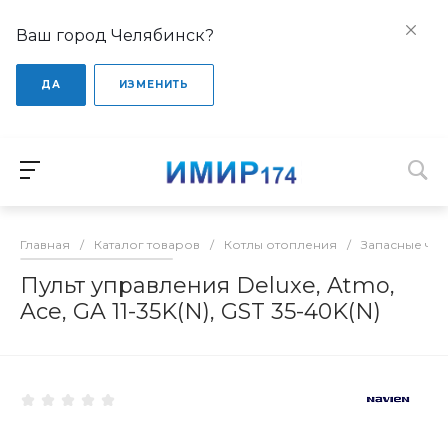
Ваш город Челябинск?
ДА
ИЗМЕНИТЬ
Главная
/
Каталог товаров
/
Котлы отопления
/
Запасные час
Пульт управления Deluxe, Atmo,
Ace, GA 11-35K(N), GST 35-40K(N)