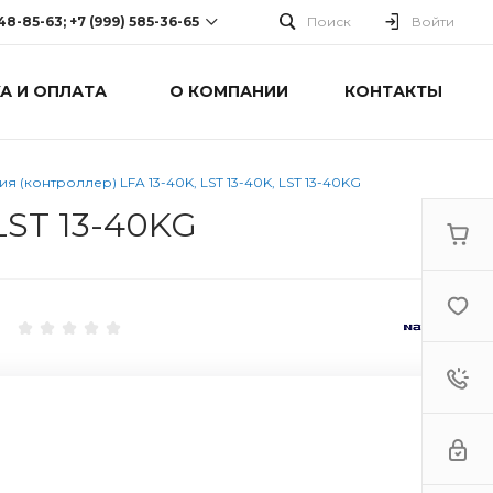
248-85-63; +7 (999) 585-36-65
Поиск
Войти
А И ОПЛАТА
О КОМПАНИИ
КОНТАКТЫ
-63; +7 (999) 585-36-65
оспект Победы, дом 238
0 Cб-Вс: Выходной
я (контроллер) LFA 13-40K, LST 13-40K, LST 13-40KG
LST 13-40KG