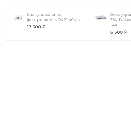
Блок управления
Блок упра
(контроллер) NCN 21-40K(N)
35K, Delux
24A
17 500 ₽
6 500 ₽