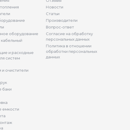
ения
Отзывы
отопления
Новости
атели
Статьи
борудование
Производители
ли
Вопрос-ответ
нное оборудование
Согласие на обработку
персональных данных
и кабельный
Политика в отношении
обработки персональных
щие и расходные
данных
ля систем
 и очистители
 рук
 баки
овка
е емкости
ета
монтаж
ра