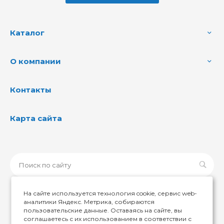
Каталог
О компании
Контакты
Карта сайта
На сайте используется технология cookie, сервис web-
аналитики Яндекс. Метрика, собираются
пользовательские данные. Оставаясь на сайте, вы
© 2026 ИМИР174, Все права защищены
соглашаетесь с их использованием в соответствии с