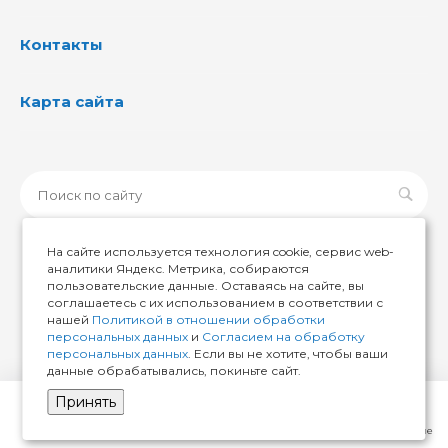
Контакты
Карта сайта
На сайте используется технология cookie, сервис web-
аналитики Яндекс. Метрика, собираются
пользовательские данные. Оставаясь на сайте, вы
© 2026 ИМИР174, Все права защищены
соглашаетесь с их использованием в соответствии с
нашей
Политикой в отношении обработки
персональных данных
и
Согласием на обработку
персональных данных
. Если вы не хотите, чтобы ваши
данные обрабатывались, покиньте сайт.
Принять
Главная
Кабинет
Корзина
Избранные
Сравнение