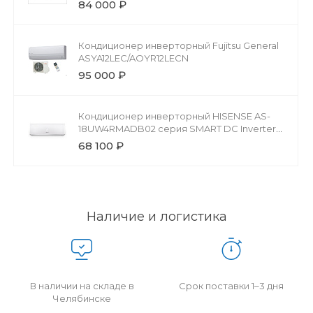
84 000 ₽
Кондиционер инверторный Fujitsu General
ASYA12LEC/AOYR12LECN
95 000 ₽
Кондиционер инверторный HISENSE AS-
18UW4RMADB02 серия SMART DC Inverter
(R32)
68 100 ₽
Наличие и логистика
В наличии на складе в
Срок поставки 1–3 дня
Челябинске