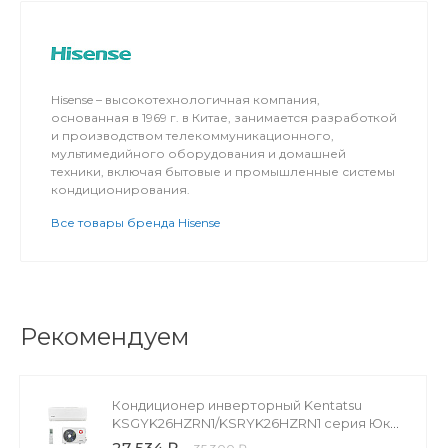
Hisense – высокотехнологичная компания,
основанная в 1969 г. в Китае, занимается разработкой
и производством телекоммуникационного,
мультимедийного оборудования и домашней
техники, включая бытовые и промышленные системы
кондиционирования.
Все товары бренда Hisense
Рекомендуем
Кондиционер инверторный Kentatsu
KSGYK26HZRN1/KSRYK26HZRN1 серия Юки
(Yuki)
27 534 ₽