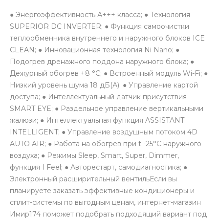
● Энергоэффективность А+++ класса; ● Технология
SUPERIOR DC INVERTER; ● Функция самоочистки
теплообменника внутреннего и наружного блоков ICE
CLEAN; ● Инновационная технология Ni Nano; ●
Подогрев дренажного поддона наружного блока; ●
Дежурный обогрев +8 °С; ● Встроенный модуль Wi-Fi; ●
Низкий уровень шума 18 дБ(А); ● Управление картой
доступа; ● Интеллектуальный датчик присутствия
SMART EYE; ● Раздельное управление вертикальными
жалюзи; ● Интеллектуальная функция ASSISTANT
INTELLIGENT; ● Управление воздушным потоком 4D
AUTO AIR; ● Работа на обогрев при t -25°С наружного
воздуха; ● Режимы Sleep, Smart, Super, Dimmer,
функция I Feel; ● Авторестарт, самодиагностика; ●
Электронный расширительный вентильЕсли вы
планируете заказать эффективные кондиционеры и
сплит-системы по выгодным ценам, интернет-магазин
Имир174 поможет подобрать подходящий вариант под