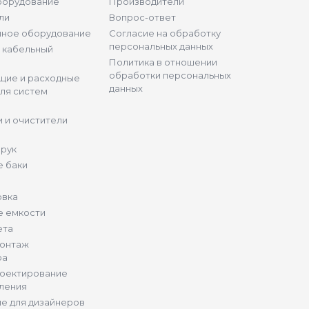
борудование
Производители
ли
Вопрос-ответ
нное оборудование
Согласие на обработку
персональных данных
и кабельный
Политика в отношении
обработки персональных
щие и расходные
данных
ля систем
 и очистители
 рук
 баки
овка
е емкости
ета
монтаж
ра
роектирование
ления
е для дизайнеров