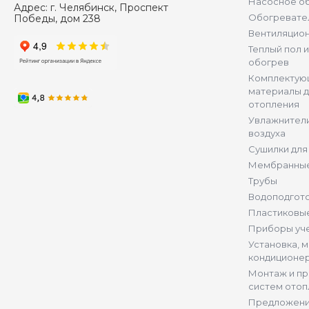
Насосное о
Адрес:
г. Челябинск, Проспект
Обогревате
Победы, дом 238
Вентиляцио
Теплый пол 
обогрев
Комплектую
материалы д
отопления
Увлажнители
воздуха
Сушилки для
Мембранные
Трубы
Водоподгот
Пластиковы
Приборы уч
Установка, 
кондиционе
Монтаж и п
систем отоп
Предложени