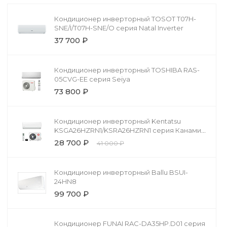
Кондиционер инверторный TOSOT T07H-
SNE/I/T07H-SNE/O серия Natal Inverter
37 700 ₽
Кондиционер инверторный TOSHIBA RAS-
05CVG-EE серия Seiya
73 800 ₽
Кондиционер инверторный Kentatsu
KSGA26HZRN1/KSRA26HZRN1 серия Канами
Инвертор Wi-Fi (Kanami Inverter Wi-Fi)
28 700 ₽
41 000 ₽
Кондиционер инверторный Ballu BSUI-
24HN8
99 700 ₽
Кондиционер FUNAI RAC-DA35HP.D01 серия