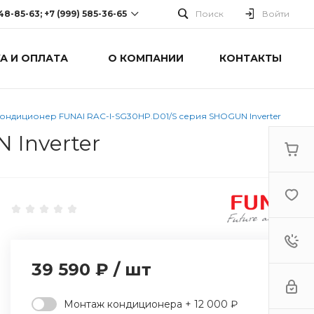
248-85-63; +7 (999) 585-36-65
Поиск
Войти
А И ОПЛАТА
О КОМПАНИИ
КОНТАКТЫ
-63; +7 (999) 585-36-65
оспект Победы, дом 238
0 Cб-Вс: Выходной
ондиционер FUNAI RAC-I-SG30HP.D01/S серия SHOGUN Inverter
 Inverter
39 590 ₽
/
шт
Монтаж кондиционера + 12 000 ₽