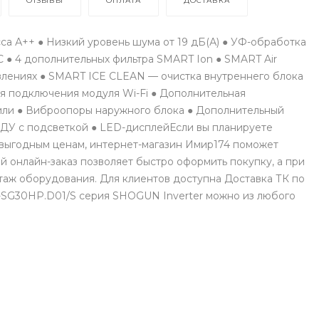
ОТЗЫВЫ
ОПЛАТА
ДОСТАВКА
 А++ ● Низкий уровень шума от 19 дБ(А) ● УФ-обработка
С ● 4 дополнительных фильтра SMART Ion ● SMART Air
авлениях ● SMART ICE CLEAN — очистка внутреннего блока
я подключения модуля Wi-Fi ● Дополнительная
или ● Виброопоры наружного блока ● Дополнительный
 ДУ с подсветкой ● LED-дисплейЕсли вы планируете
 выгодным ценам, интернет-магазин Имир174 поможет
 онлайн-заказ позволяет быстро оформить покупку, а при
аж оборудования. Для клиентов доступна Доставка ТК по
I-SG30HP.D01/S серия SHOGUN Inverter можно из любого