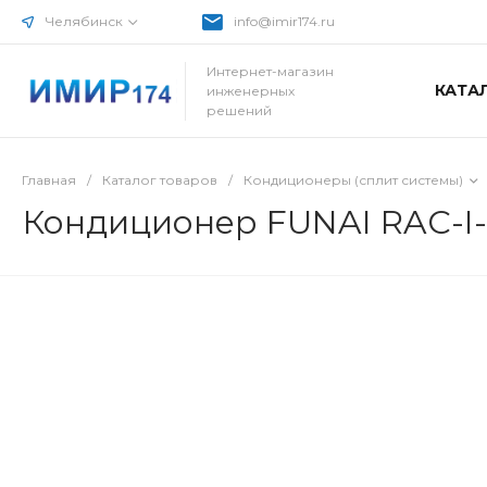
Челябинск
info@imir174.ru
Интернет-магазин
КАТА
инженерных
решений
Главная
/
Каталог товаров
/
Кондиционеры (сплит системы)
Кондиционер FUNAI RAC-I-