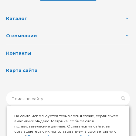
Каталог
О компании
Контакты
Карта сайта
На сайте используется технология cookie, сервис web-
аналитики Яндекс. Метрика, собираются
пользовательские данные. Оставаясь на сайте, вы
© 2026 ИМИР174, Все права защищены
соглашаетесь с их использованием в соответствии с