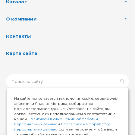
Каталог
О компании
Контакты
Карта сайта
На сайте используется технология cookie, сервис web-
аналитики Яндекс. Метрика, собираются
пользовательские данные. Оставаясь на сайте, вы
© 2026 ИМИР174, Все права защищены
соглашаетесь с их использованием в соответствии с
нашей
Политикой в отношении обработки
персональных данных
и
Согласием на обработку
персональных данных
. Если вы не хотите, чтобы ваши
данные обрабатывались, покиньте сайт.