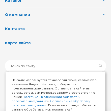
Каталог
О компании
Контакты
Карта сайта
На сайте используется технология cookie, сервис web-
аналитики Яндекс. Метрика, собираются
пользовательские данные. Оставаясь на сайте, вы
© 2026 ИМИР174, Все права защищены
соглашаетесь с их использованием в соответствии с
нашей
Политикой в отношении обработки
персональных данных
и
Согласием на обработку
персональных данных
. Если вы не хотите, чтобы ваши
данные обрабатывались, покиньте сайт.