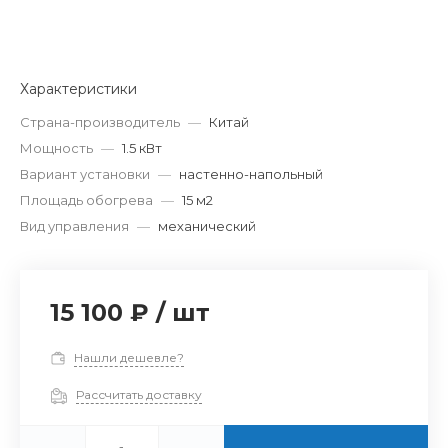
Характеристики
Страна-производитель
—
Китай
Мощность
—
1.5 кВт
Вариант установки
—
настенно-напольный
Площадь обогрева
—
15 м2
Вид управления
—
механический
15 100 ₽
/
шт
Нашли дешевле?
Рассчитать доставку