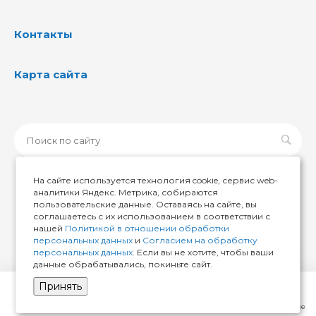
Контакты
Карта сайта
На сайте используется технология cookie, сервис web-
аналитики Яндекс. Метрика, собираются
пользовательские данные. Оставаясь на сайте, вы
© 2026 ИМИР174, Все права защищены
соглашаетесь с их использованием в соответствии с
нашей
Политикой в отношении обработки
персональных данных
и
Согласием на обработку
персональных данных
. Если вы не хотите, чтобы ваши
данные обрабатывались, покиньте сайт.
Принять
Главная
Кабинет
Корзина
Избранные
Сравнение