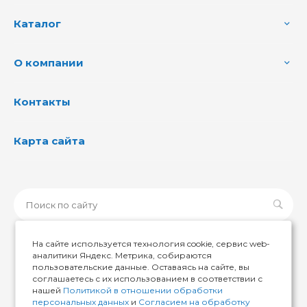
Каталог
О компании
Контакты
Карта сайта
На сайте используется технология cookie, сервис web-
аналитики Яндекс. Метрика, собираются
пользовательские данные. Оставаясь на сайте, вы
© 2026 ИМИР174, Все права защищены
соглашаетесь с их использованием в соответствии с
нашей
Политикой в отношении обработки
персональных данных
и
Согласием на обработку