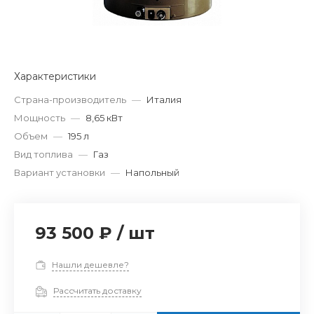
Характеристики
Страна-производитель
—
Италия
Мощность
—
8,65 кВт
Объем
—
195 л
Вид топлива
—
Газ
Вариант установки
—
Напольный
93 500 ₽
/
шт
Нашли дешевле?
Рассчитать доставку