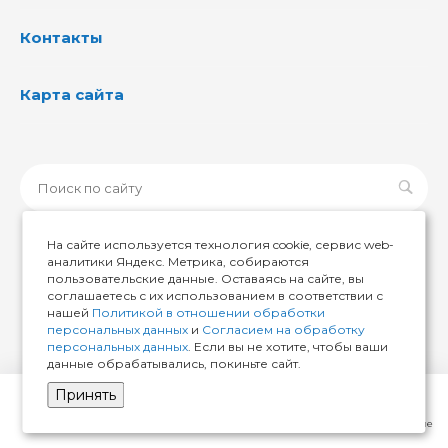
Контакты
Карта сайта
На сайте используется технология cookie, сервис web-
аналитики Яндекс. Метрика, собираются
пользовательские данные. Оставаясь на сайте, вы
© 2026 ИМИР174, Все права защищены
соглашаетесь с их использованием в соответствии с
нашей
Политикой в отношении обработки
персональных данных
и
Согласием на обработку
персональных данных
. Если вы не хотите, чтобы ваши
данные обрабатывались, покиньте сайт.
Принять
Главная
Кабинет
Корзина
Избранные
Сравнение